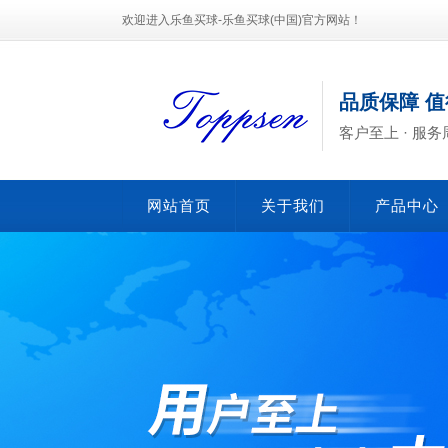
欢迎进入乐鱼买球-乐鱼买球(中国)官方网站！
品质保障 
客户至上 · 服务
网站首页
关于我们
产品中心