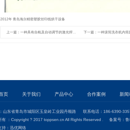
2012年 青岛海尔精密塑胶丝印线烘干设备
上一篇：
一种具有自检及自动调节的激光焊接
下一篇：
一种滚筒洗衣机内筒
设备
首页
关于我们
产品中心
合作案例
新闻
：山东省青岛市城阳区玉皇岭工业园丹顺路 联系电话：186-6390-3357 
 ：Copyright ? 2017 toppsen.cn All Rights Reserved . 备案号：
支持：迅优网络