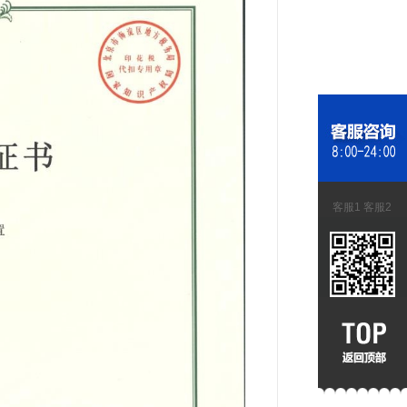
客服1 客服2