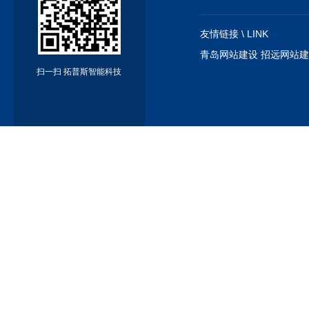
友情链接 \ LINK
青岛网站建设 招远网站建
扫一扫 拓普斯智能科技