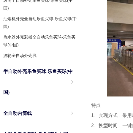
滚筒全自动外壳乐鱼买球-乐鱼买球(中
国)
油烟机外壳全自动乐鱼买球-乐鱼买球(中
国)
热水器外壳彩板全自动乐鱼买球-乐鱼买
球(中国)
波轮全自动外壳线
半自动外壳乐鱼买球-乐鱼买球(中
国)
特点：
全自动内筒线
1、实现方式：采用
2、换型时间：一键