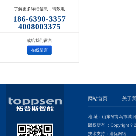
了解更多详细信息，请致电
186-6390-3357
4008003375
或给我们留言
在线留言
网站首页
关于
地 址：山东省青岛市城阳区
版权所有 ：Copyright ? 2
技术支持：迅优网络