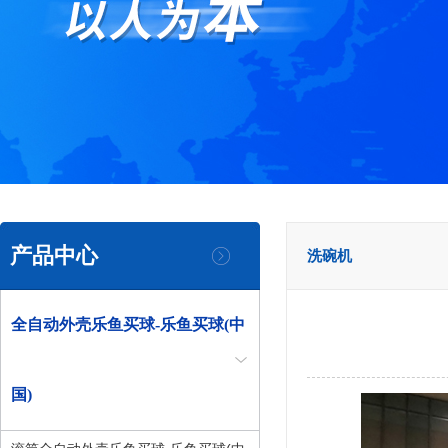
产品中心
洗碗机
全自动外壳乐鱼买球-乐鱼买球(中
国)